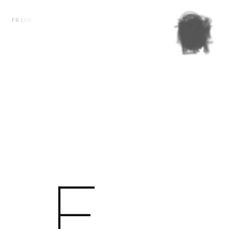
FR |
EN
F